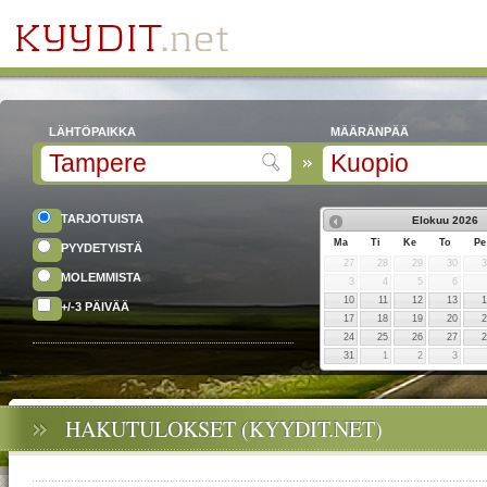
LÄHTÖPAIKKA
MÄÄRÄNPÄÄ
TARJOTUISTA
Elokuu
2026
Ma
Ti
Ke
To
Pe
PYYDETYISTÄ
27
28
29
30
MOLEMMISTA
3
4
5
6
10
11
12
13
+/-3 PÄIVÄÄ
17
18
19
20
24
25
26
27
31
1
2
3
HAKUTULOKSET (KYYDIT.NET)