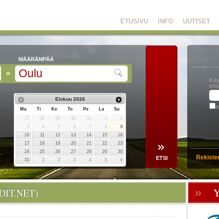
ETUSIVU
INFO
UUTISET
MÄÄRÄNPÄÄ
Käy
ema
Elokuu
2026
m
Ma
Ti
Ke
To
Pe
La
Su
27
28
29
30
31
1
2
3
4
5
6
7
8
9
10
11
12
13
14
15
16
17
18
19
20
21
22
23
24
25
26
27
28
29
30
Rekiste
31
1
2
3
4
5
6
IT.NET)