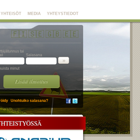
YHTEISÖT
MEDIA
YHTEYSTIEDOT
🇫🇮
🇸🇪
🇬🇧
🇪🇪
ttäjätunnus tai
il
Salasana
uista minut
Lisää ilmoitus
röidy
Unohtuiko salasana?
YHTEISTYÖSSÄ