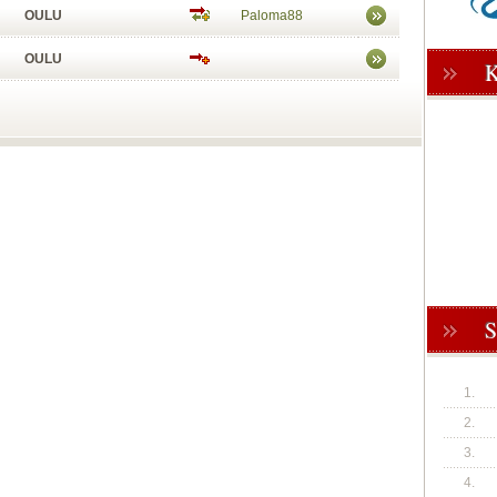
OULU
Paloma88
OULU
1.
2.
3.
4.