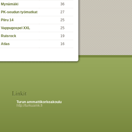
Mynämäki
36
PK-seudun työmatkat
27
Piiru 14
25
Vappugospel XXL
25
Ruisrock
19
Atlas
16
Linkit
Turun ammattikorkeakoulu
http://turkuamk.fi