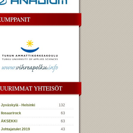
KUMPPANIT
SUURIMMAT YHTEISÖT
Jyväskylä - Helsinki
132
Ilosaarirock
63
ÄKSEKKI
63
Johtajatulet 2019
43