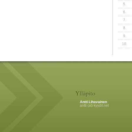
5.
6.
7.
8.
9.
10.
Ylläpito
Antti Lihavainen
antti (at) kyydit.net