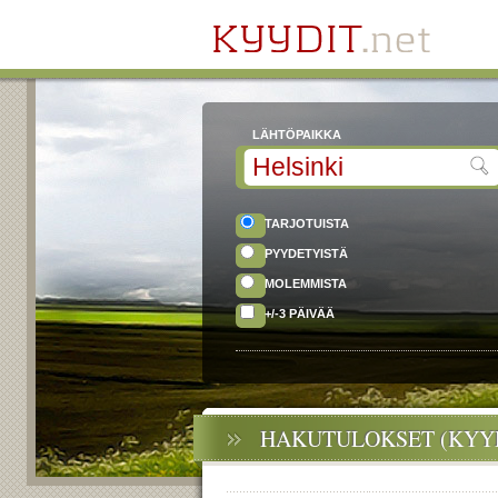
LÄHTÖPAIKKA
TARJOTUISTA
PYYDETYISTÄ
MOLEMMISTA
+/-3 PÄIVÄÄ
HAKUTULOKSET (KYYD